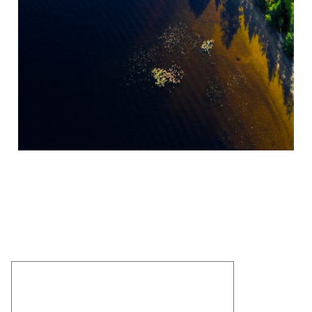
M/S Sampsa
M/S Taavi
M/S Tapola
M/S Totti
M/S Trio
M/S Virta
M/S Vuoksela
M/S Woima (1906)
M/S Yksi