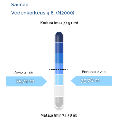
M/S Sampsa
M/S Taavi
M/S Tapola
M/S Totti
M/S Trio
M/S Virta
M/S Vuoksela
M/S Woima (1906)
M/S Yksi