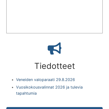
Kanavansuun Perinnelaivatelakkayhdistys
Historia
Hallitus
Tiedotteet
Kalenteri
Jäsenille
Tiedotteet
Yhdistyksen säännöt
Palvelut
Veneiden valoparaati 29.8.2026
Vuosikokousvalinnat 2026 ja tulevia
Telakointi
tapahtumia
Laituripaikat