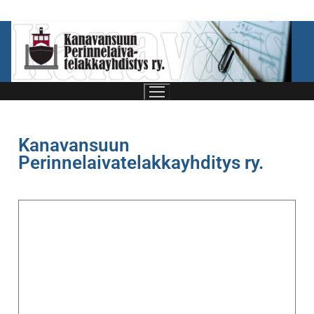
Kanavansuun
Perinnelaivatelakkayhditys ry.
Etusivu
Telakkayhdistys