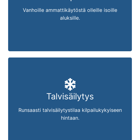
Laituripaikat
Vanhoille ammattikäytöstä olleille isoille
M/S Huvi
aluksille.
M/S Ilo
M/S Kissakoski
M/S Kuhmo
M/S Madekoski
M/S Noa
M/S Notre Dame
Talvisäilytys
Talvisäilytys
M/S Patella
Runsaasti talvisäilytystilaa kilpailukykyiseen
hintaan.
M/S Pelle
M/S Poku