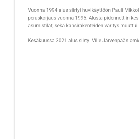
M/S Rudolf
Vuonna 1994 alus siirtyi huvikäyttöön Pauli Mikko
M/S Sampsa
peruskorjaus vuonna 1995. Alusta pidennettiin keskio
asumistilat, sekä kansirakenteiden väritys muuttui
M/S Taavi
Kesäkuussa 2021 alus siirtyi Ville Järvenpään om
M/S Tapola
M/S Totti
M/S Trio
M/S Virta
M/S Vuoksela
M/S Woima (1
M/S Yksi