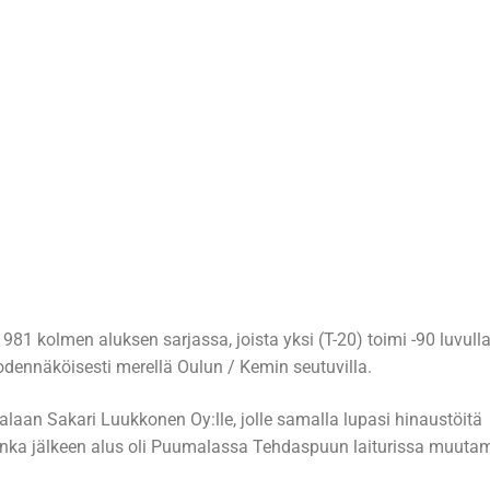
i
me
i
CHAUMAN
I
 1981 kolmen aluksen sarjassa, joista yksi (T-20) toimi -90 luvull
todennäköisesti merellä Oulun / Kemin seutuvilla.
aan Sakari Luukkonen Oy:lle, jolle samalla lupasi hinaustöitä
i, jonka jälkeen alus oli Puumalassa Tehdaspuun laiturissa muut