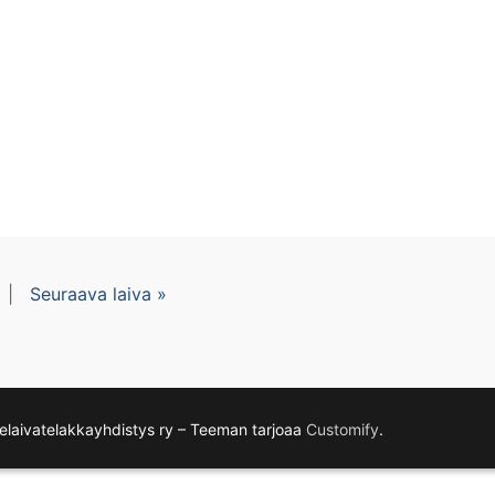
|
Seuraava laiva »
laivatelakkayhdistys ry – Teeman tarjoaa
Customify
.