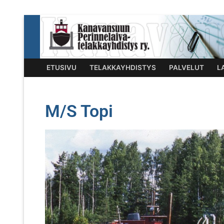
ETUSIVU
TELAKKAYHDISTYS
PALVELUT
L
M/S Topi
Etusivu
Telakkayhdistys