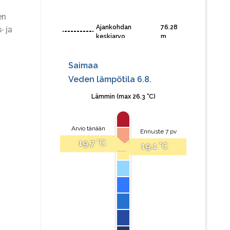
en
- ja