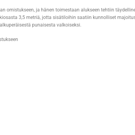
lan omistukseen, ja hänen toimestaan alukseen tehtiin täydellin
sasta 3,5 metriä, jotta sisätiloihin saatiin kunnolliset majoitus
 alkuperäisestä punaisesta valkoiseksi.
istukseen
906)