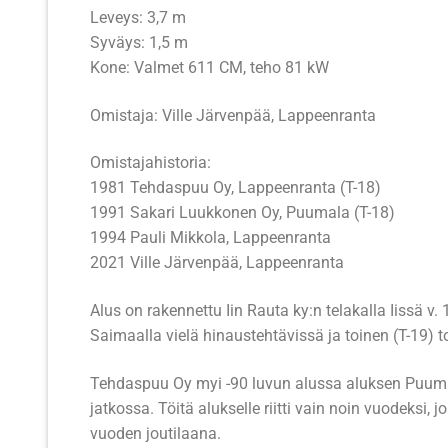
Leveys: 3,7 m
M/S Madekosk
M/S Onkilahti
Syväys: 1,5 m
M/S Noa
M/S Remus
Kone: Valmet 611 CM, teho 81 kW
M/S Notre Da
M/S Tervaniem
Omistaja: Ville Järvenpää, Lappeenranta
M/S Patella
M/S Topi
Omistajahistoria:
1981 Tehdaspuu Oy, Lappeenranta (T-18)
M/S Pelle
M/S Tornator I
1991 Sakari Luukkonen Oy, Puumala (T-18)
1994 Pauli Mikkola, Lappeenranta
M/S Poku
M/S WILH. S
2021 Ville Järvenpää, Lappeenranta
M/S Pömpeli II
Alus on rakennettu Iin Rauta ky:n telakalla Iissä v.
M/S Raja 60
Saimaalla vielä hinaustehtävissä ja toinen (T-19) 
M/S Rapid
Tehdaspuu Oy myi -90 luvun alussa aluksen Puumal
jatkossa. Töitä alukselle riitti vain noin vuodeks
M/S Roopertti
vuoden joutilaana.