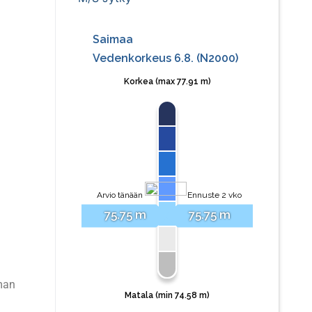
a
aman