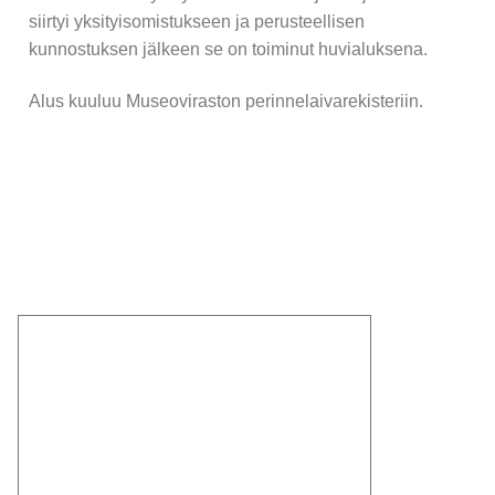
siirtyi yksityisomistukseen ja perusteellisen
Kartta
kunnostuksen jälkeen se on toiminut huvialuksena.
Laivat telakalla
Alus kuuluu Museoviraston perinnelaivarekisteriin.
Höyrylaivat
S/S Ansio
S/S Hurma
S/S Satu
M/S Anja
M/S Eka
M/S Esteri
M/S Huvi