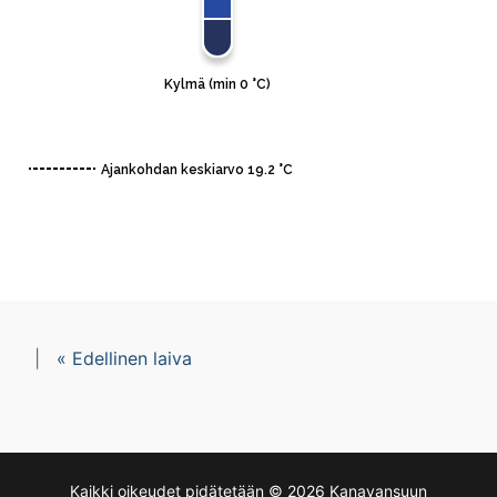
M/S Karali
M/S LYPSYNIEMI
M/S Merikotka
M/S Onkilahti
M/S Remus
M/S Tervaniemi
M/S Topi
|
« Edellinen laiva
M/S Tornator I
M/S WILH. SCHAUMAN
Galleria
Kaikki oikeudet pidätetään © 2026 Kanavansuun