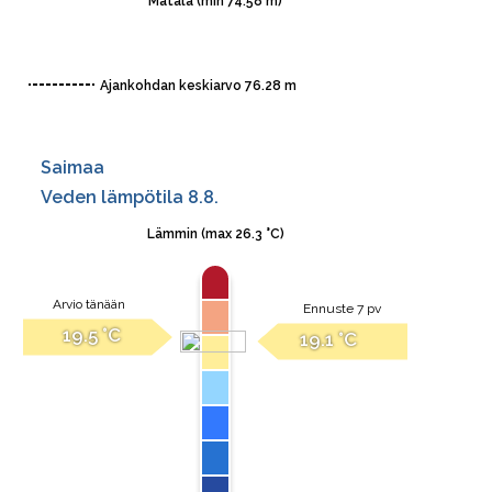
M/S Vuoksela
M/S Woima (1906)
M/S Yksi
Jäsenten muut alukset
Höyrylaivat
S/S Ahkera
S/S Kaima
S/S Tommi
M/S Emma
M/S Hobitti
M/S Jytky