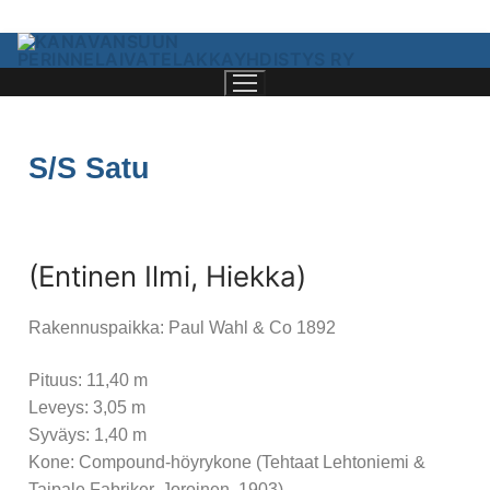
S/S Satu
(Entinen Ilmi, Hiekka)
Rakennuspaikka: Paul Wahl & Co 1892
Etusivu
Pituus: 11,40 m
Telakkayhdistys
Leveys: 3,05 m
Syväys: 1,40 m
Kanavansuun Perinnelaivatelakkayhdistys
Kone: Compound-höyrykone (Tehtaat Lehtoniemi &
Taipale Fabriker, Joroinen, 1903)