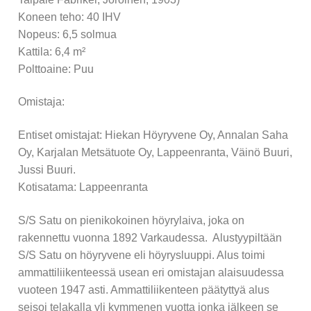
Historia
Koneen teho: 40 IHV
Nopeus: 6,5 solmua
Hallitus
Kattila: 6,4 m²
Tiedotteet
Polttoaine: Puu
Kalenteri
Omistaja:
Jäsenille
Entiset omistajat: Hiekan Höyryvene Oy, Annalan Saha
Oy, Karjalan Metsätuote Oy, Lappeenranta, Väinö Buuri,
Yhdistyksen säännöt
Jussi Buuri.
Palvelut
Kotisatama: Lappeenranta
Telakointi
S/S Satu on pienikokoinen höyrylaiva, joka on
rakennettu vuonna 1892 Varkaudessa. Alustyypiltään
Laituripaikat
S/S Satu on höyryvene eli höyrysluuppi. Alus toimi
ammattiliikenteessä usean eri omistajan alaisuudessa
Talvisäilytys
vuoteen 1947 asti. Ammattiliikenteen päätyttyä alus
seisoi telakalla yli kymmenen vuotta jonka jälkeen se
Telakan toimintaohjeet