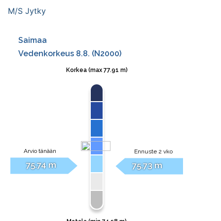
M/S Raja 60
M/S Jytky
M/S Rapid
M/S Roopertti
M/S Rudolf
M/S Sampsa
M/S Taavi
M/S Tapola
M/S Totti
M/S Trio
M/S Virta