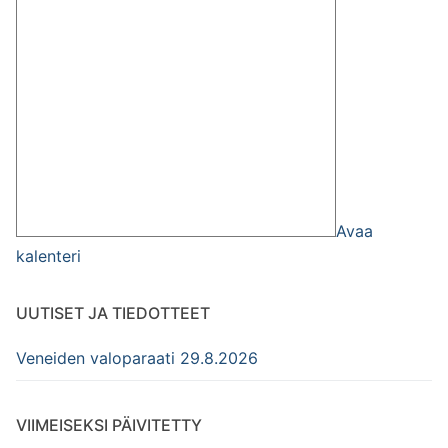
M/S Ilo
M/S Kissakoski
M/S Kuhmo
M/S Madekoski
M/S Noa
Avaa
M/S Notre Dame
kalenteri
M/S Patella
UUTISET JA TIEDOTTEET
M/S Pelle
Veneiden valoparaati 29.8.2026
M/S Poku
M/S Pömpeli III
VIIMEISEKSI PÄIVITETTY