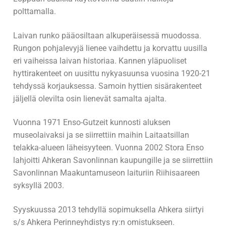
polttamalla.
M/S Sampsa
Laivan runko pääosiltaan alkuperäisessä muodossa.
M/S Taavi
Rungon pohjalevyjä lienee vaihdettu ja korvattu uusilla
eri vaiheissa laivan historiaa. Kannen yläpuoliset
M/S Tapola
hyttirakenteet on uusittu nykyasuunsa vuosina 1920-21
tehdyssä korjauksessa. Samoin hyttien sisärakenteet
M/S Totti
jäljellä olevilta osin lienevät samalta ajalta.
M/S Trio
Vuonna 1971 Enso-Gutzeit kunnosti aluksen
M/S Virta
museolaivaksi ja se siirrettiin maihin Laitaatsillan
telakka-alueen läheisyyteen. Vuonna 2002 Stora Enso
M/S Vuoksela
lahjoitti Ahkeran Savonlinnan kaupungille ja se siirrettiin
Savonlinnan Maakuntamuseon laituriin Riihisaareen
M/S Woima (1906)
syksyllä 2003.
M/S Yksi
Syyskuussa 2013 tehdyllä sopimuksella Ahkera siirtyi
s/s Ahkera Perinneyhdistys ry:n omistukseen.