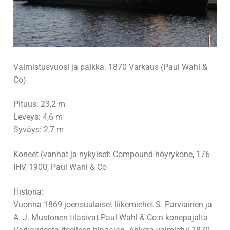
Kanavansuun Perinnelaivatelakkayhdistys
Palvelut
Historia
Telakointi
Laivat telakalla
Hallitus
Laituripaikat
Höyrylaivat
Jäsenten muut alukset
Valmistusvuosi ja paikka: 1870 Varkaus (Paul Wahl &
Tiedotteet
Talvisäilytys
S/S Ansio
M/S Anja
Höyrylaivat
Galleria
Co)
Kalenteri
Telakan toimintaohjeet
S/S Hurma
M/S Eka
S/S Ahkera
Yhteystiedot
M/S Emma
Pituus: 23,2 m
Leveys: 4,6 m
Jäsenille
Kartta
S/S Satu
M/S Esteri
S/S Kaima
M/S Hobitti
Yhteystiedot
Syväys: 2,7 m
Yhdistyksen säännöt
M/S Huvi
S/S Tommi
M/S Jytky
Rekisteriseloste
Koneet (vanhat ja nykyiset: Compound-höyrykone, 176
IHV, 1900, Paul Wahl & Co
M/S Ilo
M/S Karali
M/S Kissakoski
M/S LYPSYNIEMI
Historia:
Vuonna 1869 joensuulaiset liikemiehet S. Parviainen ja
M/S Kuhmo
M/S Merikotka
A. J. Mustonen tilasivat Paul Wahl & Co:n konepajalta