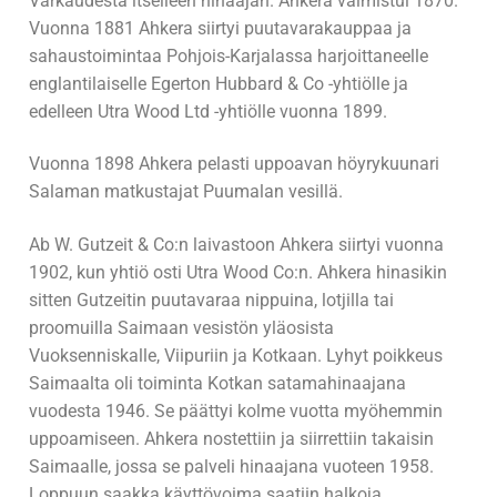
Varkaudesta itselleen hinaajan. Ahkera valmistui 1870.
M/S Madekoski
M/S Onkilahti
Vuonna 1881 Ahkera siirtyi puutavarakauppaa ja
sahaustoimintaa Pohjois-Karjalassa harjoittaneelle
M/S Noa
M/S Remus
englantilaiselle Egerton Hubbard & Co -yhtiölle ja
M/S Notre Dame
M/S Tervaniemi
edelleen Utra Wood Ltd -yhtiölle vuonna 1899.
M/S Patella
M/S Topi
Vuonna 1898 Ahkera pelasti uppoavan höyrykuunari
Salaman matkustajat Puumalan vesillä.
M/S Pelle
M/S Tornator I
Ab W. Gutzeit & Co:n laivastoon Ahkera siirtyi vuonna
M/S Poku
M/S WILH. SCHAUMAN
1902, kun yhtiö osti Utra Wood Co:n. Ahkera hinasikin
sitten Gutzeitin puutavaraa nippuina, lotjilla tai
M/S Pömpeli III
proomuilla Saimaan vesistön yläosista
M/S Raja 60
Vuoksenniskalle, Viipuriin ja Kotkaan. Lyhyt poikkeus
Saimaalta oli toiminta Kotkan satamahinaajana
M/S Rapid
vuodesta 1946. Se päättyi kolme vuotta myöhemmin
uppoamiseen. Ahkera nostettiin ja siirrettiin takaisin
M/S Roopertti
Saimaalle, jossa se palveli hinaajana vuoteen 1958.
Loppuun saakka käyttövoima saatiin halkoja
M/S Rudolf