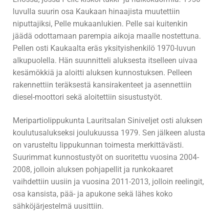
M/S Madekoski
M/S Onkilahti
luvulla suurin osa Kaukaan hinaajista muutettiin
niputtajiksi, Pelle mukaanlukien. Pelle sai kuitenkin
M/S Noa
M/S Remus
jäädä odottamaan parempia aikoja maalle nostettuna.
M/S Notre Dame
M/S Tervaniemi
Pellen osti Kaukaalta eräs yksityishenkilö 1970-luvun
alkupuolella. Hän suunnitteli aluksesta itselleen uivaa
M/S Patella
M/S Topi
kesämökkiä ja aloitti aluksen kunnostuksen. Pelleen
rakennettiin teräksestä kansirakenteet ja asennettiin
M/S Pelle
M/S Tornator I
diesel-moottori sekä aloitettiin sisustustyöt.
M/S Poku
M/S WILH. SCHAUMAN
Meripartiolippukunta Lauritsalan Siniveljet osti aluksen
koulutusalukseksi joulukuussa 1979. Sen jälkeen alusta
M/S Pömpeli III
on varusteltu lippukunnan toimesta merkittävästi.
M/S Raja 60
Suurimmat kunnostustyöt on suoritettu vuosina 2004-
2008, jolloin aluksen pohjapellit ja runkokaaret
M/S Rapid
vaihdettiin uusiin ja vuosina 2011-2013, jolloin reelingit,
osa kansista, pää- ja apukone sekä lähes koko
M/S Roopertti
sähköjärjestelmä uusittiin.
M/S Rudolf