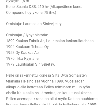
Syväys: 1,6 m
Kanavansuun Perinnelaivatelakkayhdistys
Palvelut
Kone: Scania DS8, 210 hv.(Alkuperäinen kone:
Compound hoyrykone, 78 ihv.)
Historia
Telakointi
Laivat telakalla
Omistaja: Lauritsalan Siniveljet ry.
Hallitus
Laituripaikat
Höyrylaivat
Jäsenten muut alukset
Omistajat / lyhyt historia:
Tiedotteet
Talvisäilytys
S/S Ansio
M/S Anja
Höyrylaivat
Galleria
1899 Kaukas Fabrik Ab, Lauritsalan lankarullatehdas.
Kalenteri
Telakan toimintaohjeet
S/S Hurma
M/S Eka
S/S Ahkera
Yhteystiedot
M/S Emma
1904 Kaukaan Tehdas Oy
1953 Oy Kaukas Ab
Jäsenille
Kartta
S/S Satu
M/S Esteri
S/S Kaima
M/S Hobitti
Yhteystiedot
1970 Ilkka Ryynänen
1979 Lauritsalan Siniveljet ry.
Yhdistyksen säännöt
M/S Huvi
S/S Tommi
M/S Jytky
Rekisteriseloste
Pelle on rakennettu Kone ja Silta Oy:n Sörnäisten
M/S Ilo
M/S Karali
telakalla Helsingissä vuonna 1899. Vuosisadan
M/S Kissakoski
alkupuolella kerrotaan Pellen toimineen muun työn
M/S LYPSYNIEMI
ohella Kaukaalla ns. lämmittäjien koulutusaluksena.
M/S Kuhmo
M/S Merikotka
Pellen asemapaikkana on ollut myös Kaltion puuhiomo
Enossa, jossa Pelle kiskoi tukki- ja halkokuormia. 1950-