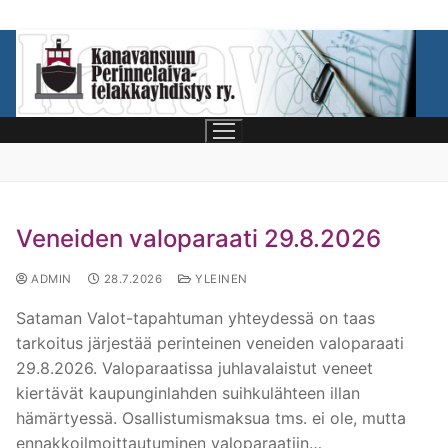
Veneiden valoparaati 29.8.2026
ADMIN
28.7.2026
YLEINEN
Sataman Valot-tapahtuman yhteydessä on taas
tarkoitus järjestää perinteinen veneiden valoparaati
29.8.2026. Valoparaatissa juhlavalaistut veneet
Etusivu
kiertävät kaupunginlahden suihkulähteen illan
hämärtyessä. Osallistumismaksua tms. ei ole, mutta
Telakkayhdistys
ennakkoilmoittautuminen valoparaatiin…