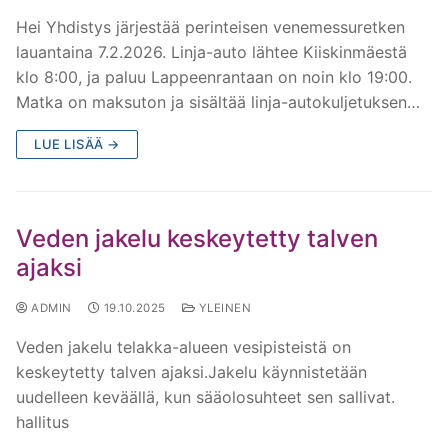
Hei Yhdistys järjestää perinteisen venemessuretken
lauantaina 7.2.2026. Linja-auto lähtee Kiiskinmäestä
klo 8:00, ja paluu Lappeenrantaan on noin klo 19:00.
Matka on maksuton ja sisältää linja-autokuljetuksen…
LUE LISÄÄ →
Veden jakelu keskeytetty talven
ajaksi
ADMIN
19.10.2025
YLEINEN
Veden jakelu telakka-alueen vesipisteistä on
keskeytetty talven ajaksi.Jakelu käynnistetään
uudelleen keväällä, kun sääolosuhteet sen sallivat.
hallitus