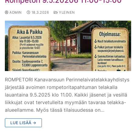
Rompetori 9.5.20206 11:00-15:00
M/S Sampsa
ADMIN
18.3.2026
YLEINEN
M/S Taavi
M/S Tapola
M/S Totti
M/S Trio
M/S Virta
ROMPETORI Kanavansuun Perinnelaivatelakkayhdistys
järjestää avoimen rompetoritapahtuman telakalla
M/S Vuoksela
lauantaina 9.5.2025 klo 11.00. Kaikki jäsenet ja vesillä
liikkujat ovat tervetulleita myymään tavaraa telakka-
M/S Woima (1906)
alueellamme. Myös tässä tilaisuudessa on…
M/S Yksi
LUE LISÄÄ →