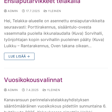
Ensiaputarvikkeet telakalla
ADMIN
17.7.2025
YLEINEN
Hei, Telakka-alueelle on asennettu ensiaputarvikkeita
seuraavasti: Porttirakennus, sisääntulo-ovesta
vasemmalla puolella ikkunalaudalla (Kuva) Sorvihalli,
työnjohtajan kopin sorvihallin puoleinen pääty (Kuva)
Luikku – Rantarakennus, Oven takana oikean…
LUE LISÄÄ →
Vuosikokousvalinnat
ADMIN
7.4.2025
YLEINEN
Kanavansuun perinnelaivatelakkayhdistyksen
sääntömääräinen vuosikokous pidettiin sunnuntaina 6.