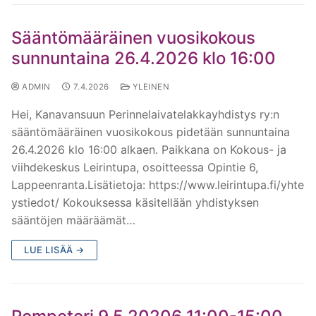
M/S Madekoski
M/S Onkilahti
Sääntömääräinen vuosikokous
M/S Noa
M/S Remus
sunnuntaina 26.4.2026 klo 16:00
M/S Notre Dame
M/S Tervaniemi
ADMIN
7.4.2026
YLEINEN
M/S Patella
M/S Topi
Hei, Kanavansuun Perinnelaivatelakkayhdistys ry:n
M/S Pelle
M/S Tornator I
sääntömääräinen vuosikokous pidetään sunnuntaina
26.4.2026 klo 16:00 alkaen. Paikkana on Kokous- ja
M/S Poku
M/S WILH. SCHAUMAN
viihdekeskus Leirintupa, osoitteessa Opintie 6,
Lappeenranta.Lisätietoja: https://www.leirintupa.fi/yhte
M/S Pömpeli III
ystiedot/ Kokouksessa käsitellään yhdistyksen
sääntöjen määräämät…
M/S Raja 60
LUE LISÄÄ →
M/S Rapid
M/S Roopertti
M/S Rudolf