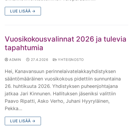
Kanavansuun Perinnelaivatelakkayhdistys
Palvelut
LUE LISÄÄ →
Historia
Telakointi
Laivat telakalla
Hallitus
Laituripaikat
Höyrylaivat
Jäsenten muut alukset
Vuosikokousvalinnat 2026 ja tulevia
Tiedotteet
Talvisäilytys
S/S Ansio
M/S Anja
Höyrylaivat
Galleria
tapahtumia
Kalenteri
Telakan toimintaohjeet
S/S Hurma
M/S Eka
S/S Ahkera
Yhteystiedot
M/S Emma
ADMIN
27.4.2026
YHTEISNOSTO
Jäsenille
Kartta
Hei, Kanavansuun perinnelaivatelakkayhdistyksen
S/S Satu
M/S Esteri
S/S Kaima
M/S Hobitti
Yhteystiedot
sääntömääräinen vuosikokous pidettiin sunnuntaina
Yhdistyksen säännöt
M/S Huvi
S/S Tommi
M/S Jytky
Rekisteriseloste
26. huhtikuuta 2026. Yhdistyksen puheenjohtajana
jatkaa Jari Kinnunen. Hallituksen jäseniksi valittiin
M/S Ilo
M/S Karali
Paavo Ripatti, Asko Verho, Juhani Hyyryläinen,
Pekka…
M/S Kissakoski
M/S LYPSYNIEMI
LUE LISÄÄ →
M/S Kuhmo
M/S Merikotka