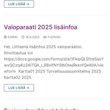
LUE LISÄÄ →
Valoparaati 2025 lisäinfoa
ADMIN
18.8.2025
YLEINEN
Hei, Liitteenä lisäinfoa 2025 valoparaatiin.
Ilmoittautua voi
https://docs.google.com/forms/d/e/1FAIpQLSfzeSaoY
wxQCzq4U3AlTQA_I_R8xlfNY9IbOIwjRkknfQeX0A/vie
wform Kartta01 2025 Turvallisuussuunnitelma 2025
Kartta02 2025
LUE LISÄÄ →