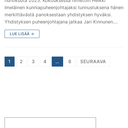
huhtikuuta 2025. Kokouksessa nimettiin Heikki
Imeläinen kunniapuheenjohtajaksi tunnustuksena hänen
merkittävästä panoksestaan yhdistyksen hyväksi.
Yhdistyksen puheenjohtajana jatkaa Jari Kinnunen.…
LUE LISÄÄ →
1
2
3
4
…
8
SEURAAVA