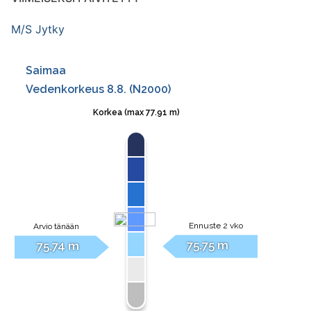
M/S Jytky
M/S Sampsa
M/S Taavi
M/S Tapola
M/S Totti
M/S Trio
M/S Virta
M/S Vuoksela
M/S Woima (1906)
M/S Yksi